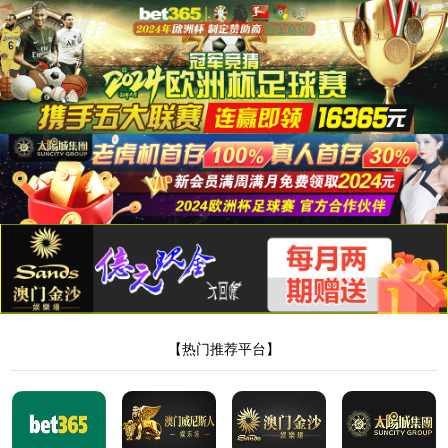
太阳集团2138登录入口
公司新闻
首页
>
新闻中心
>
公司新闻
北京生物制品研究所bOPV产品顺利